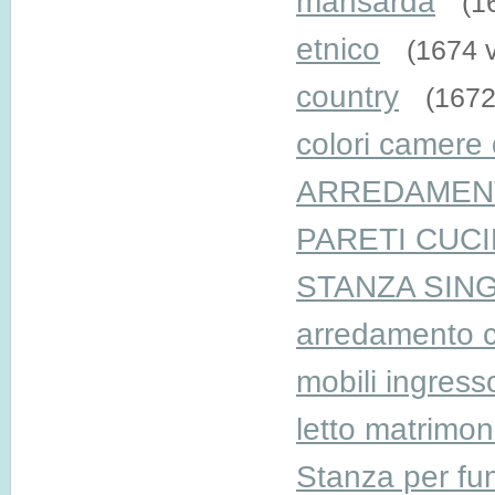
mansarda
(1
etnico
(1674 v
country
(1672
colori camere 
ARREDAMEN
PARETI CUC
STANZA SIN
arredamento c
mobili ingress
letto matrimon
Stanza per fu